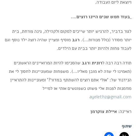
ויוצאת ליום העבודה.
בעוד חמש שנים היינו רוצים….
לגור בדביר, להרגיש יותר שייכים למקום ולקהילה, גינה פורחת, בית
יותר מסודר (כולל מנורות…).
רגב
מוסיף ומציין שהיה רוצה ילד נוסף וגם
לעבוד פחות ולהיות יותר בבית עם הילדים.
תודה רבה רבה ל
רונית
ו
רגב
שהסכימו להיות המרואיינים הראשונים
(תאמינו לי שזה לא מובן מאליו…). משפחות שמעוניינות לחסוך לי את
הנידנוד של: 'אולי אתם רוצים להשתתף במדור?' ומעוניינות להתראיין
מוזמנות לפנות אלי פשוט כשפוגשים אותי או למייל
ayelethz@gmail.com
ראיינה:
איילת צוקרמן
שיתוף