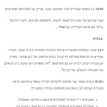
אלעד
בן כמעט שנתיים חניך פעוטון שקד. פריק של מקדחות ופטישים.
אבל שניהם הכי אוהבים לצאת לטבע, להתעסק עם בוץ, לשיר ולרקוד
ביחד עם אימא לצליליה של
אדל
…
עבודה
רגב
עובד כמהנדס תעשייה וניהול בחברת קמהדע בבית קמה, חברה
שמייצרת תרופות מצילות חיים על בסיס פלסמה של דם אנושי. מציין
שבעבודה קרוב לבית יש גם חסרונות: "אין מספיק זמן שקט בין הבאלגן
של העבודה לבאלגן של הבית".
רונית
בוגרת תואר שני מהחוג ללקויות למידה באוניברסיטת חיפה
ועובדת (שימו לב) בארבעה מקומות עבודה במקביל:
מאבחנת דידיקטית לסטודנטים באוניברסיטה הפתוחה.
מתלי"ת (מעריכת תיפקודי למידה) בבית ספר בקרית גת.