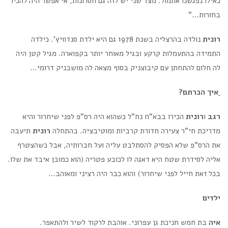
כאילו נפגשנו אתמול. מצד שני יש לזה גם חסרונות, אי אפשר היה להכיר
בחורות…"
רונית
נולדה בהרצליה בשנת 1978 גם היא ילדת סנדוויץ'. כילדה
התמידה בהתעמלות קרקע ובגיל מאוחר יותר בקפוארה. מגיל קטן היה
לה חלום להתחתן עם קיבוצניק בסוף מצאה לה מושבניק דרומי…
איך הכרתם?
רגב
ו
רונית
הכירו בבא"ח נח"ל כשהוא היה רס"פ לפני שיחרור והיא
מדריכת חי"ר צעירה חדורת קרביות ומוטיבציה. בהתחלה
רונית
תיעבה
את הרס"פ שלא הפסיק להסתלבט עליה ועל חברותיה, אבל כשהצטרף
אליה לסידרת שטח היא דאגה לו לכובע פטריה (הוא כמובן איבד את שלו.
בכל זאת חייל לפני שיחרור) והוא כבר היה רציני ומאוהב…
ילדים
איה
בת חמש חניכת גן עפרוני. אוהבת לרקוד לשיר ולהתאפר.