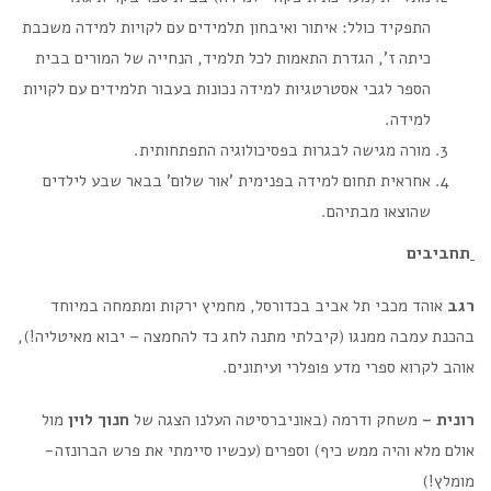
התפקיד כולל: איתור ואיבחון תלמידים עם לקויות למידה משכבת
כיתה ז', הגדרת התאמות לכל תלמיד, הנחייה של המורים בבית
הספר לגבי אסטרטגיות למידה נכונות בעבור תלמידים עם לקויות
למידה.
מורה מגישה לבגרות בפסיכולוגיה התפתחותית.
אחראית תחום למידה בפנימית 'אור שלום' בבאר שבע לילדים
שהוצאו מבתיהם.
תחביבים
רגב
אוהד מכבי תל אביב בכדורסל, מחמיץ ירקות ומתמחה במיוחד
בהכנת עמבה ממנגו (קיבלתי מתנה לחג כד להחמצה – יבוא מאיטליה!),
אוהב לקרוא ספרי מדע פופלרי ועיתונים.
רונית –
משחק ודרמה (באוניברסיטה העלנו הצגה של
חנוך לוין
מול
אולם מלא והיה ממש כיף) וספרים (עכשיו סיימתי את פרש הברונזה-
מומלץ!)