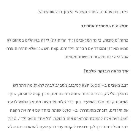
ביחד הם אוהבים לפתור תשבצי היגיון בכל סופשבוע.
חופשה משפחתית אחרונה
בחוה"מ סוכות, ביער המלאכים (ליד קרית גת) לילה באוהלים במקום לא
ממש מאורגן ומסודר עם חברים וילדיהם. קצת חששנו שלא תהיה תאורה
אבל היה ירח מלא והיה פשוט מקסים!
איך נראה הבוקר שלכם?
רגב
משכים ב- 6:00 יוצא לסיבוב מסביב לבית לראות מה התחדש
במהלך הלילה, נכנס הביתה שותה תה צמחים, מכין קפה ל
רונית
, שוקו
ל
איה
ובקבוק חלב ל
אלעד
. תוך כדי גילוח וציחצוח מתחיל המסע להעיר
את הילדים,
רונית
מתעוררת ב- 6:30 שותה ביחד עם
איה
את הקפה
ומצטרפת אליו להמולת ההתארגנויות בבוקר. 'כל אחד תופס ילד'. 7:20
רגב
והילדים בדרך לגן ו
רונית
לוקחת עוד רבע שעה להתארגנויות שלה