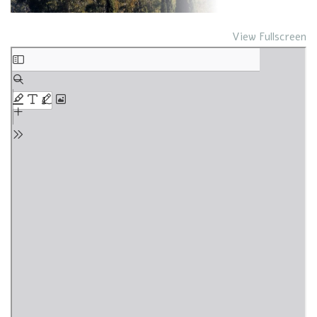
View Fullscreen
Skip
to
PDF
content