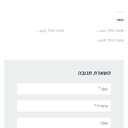
קשור
סובב הולך 422…
סובב הולך 423…
סובב הולך 408…
השארת תגובה
שם:*
אימייל*
אתר: