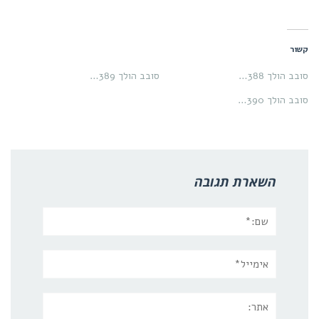
קשור
סובב הולך 388…
סובב הולך 389…
סובב הולך 390…
השארת תגובה
שם:*
אימייל*
אתר: