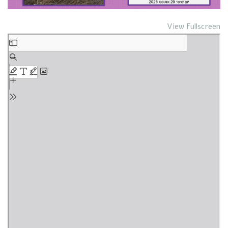
View Fullscreen
Skip
to
PDF
content