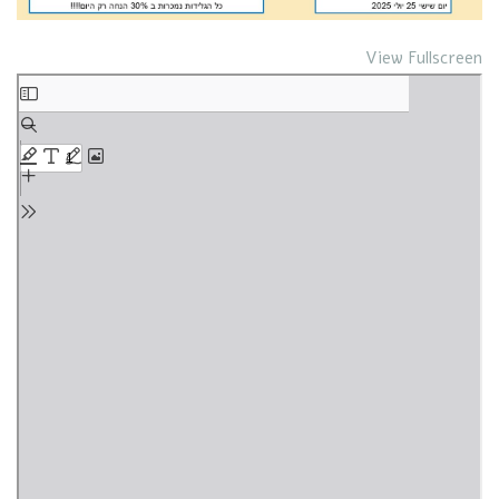
View Fullscreen
Skip
to
PDF
content