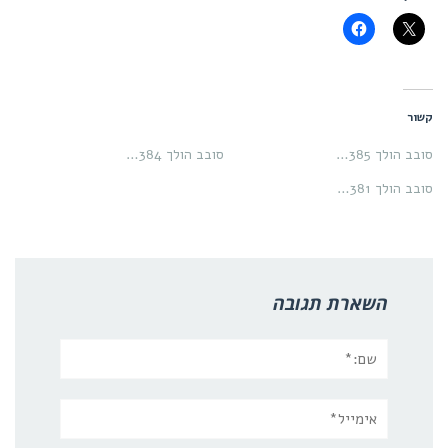
קשור
סובב הולך 385…
סובב הולך 384…
סובב הולך 381…
השארת תגובה
שם:*
אימייל*