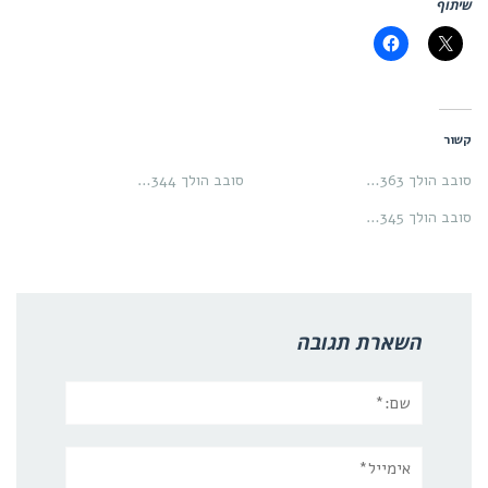
שיתוף
קשור
סובב הולך 363…
סובב הולך 344…
סובב הולך 345…
השארת תגובה
שם:*
אימייל*