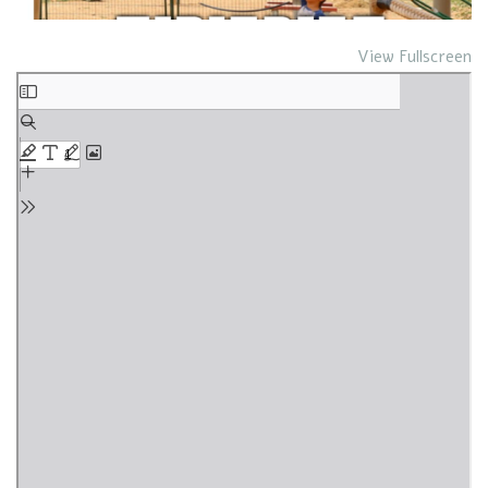
View Fullscreen
Skip
to
PDF
content