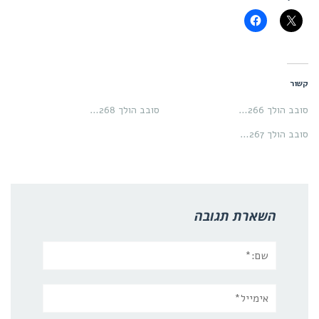
קשור
סובב הולך 266…
סובב הולך 268…
סובב הולך 267…
השארת תגובה
שם:*
אימייל*