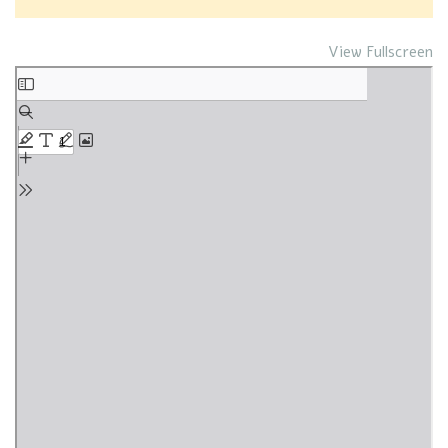
View Fullscreen
Skip
to
PDF
content