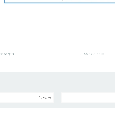
סובב הולך 68…
הדף הכחול
אימייל*