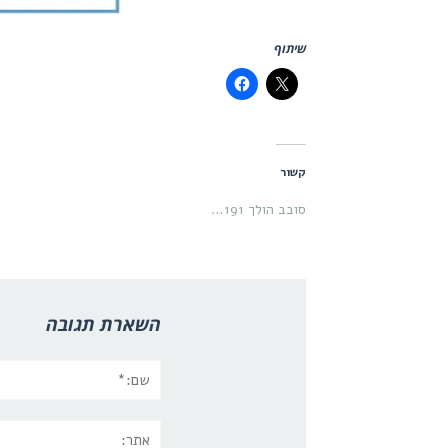
שיתוף
קשור
סובב הולך 191…
השארת תגובה
שם:*
אתר: