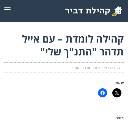
תפרי
קהילה לומדת – עם אייל
תדהר "התנ"ך שלי"
27 בפברואר 2017
תגובה אחת
שיתוף
קשור