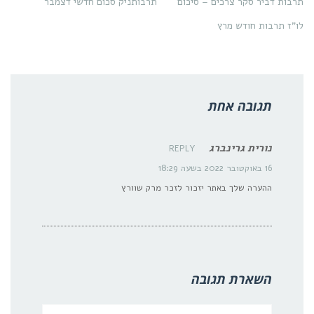
תרבות דביר סקר צרכים – סיכום
תרבותניק סכום חדשי דצמבר
לו"ז תרבות חודש מרץ
תגובה אחת
נורית גרינברג
REPLY
16 באוקטובר 2022 בשעה 18:29
ההערה שלך באתר יזכור לזכר מרק שוורץ
השארת תגובה
שם:*